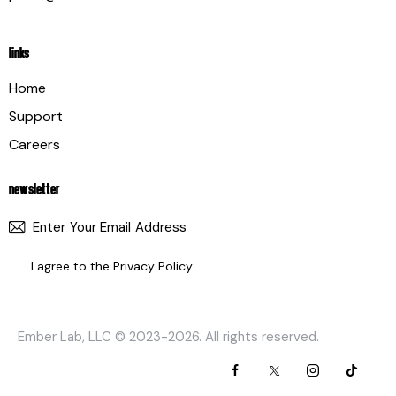
LINKS
Home
Support
Careers
NEWSLETTER
SUBSCR
I agree to the
Privacy Policy
.
Ember Lab, LLC
© 2023-2026. All rights reserved.