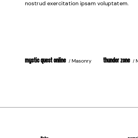
nostrud exercitation ipsam voluptatem.
MYSTIC QUEST ONLINE
THUNDER ZONE
Masonry