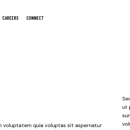
CAREERS
CONNECT
Sed
ut 
su
vol
 voluptatem quia voluptas sit aspernatur