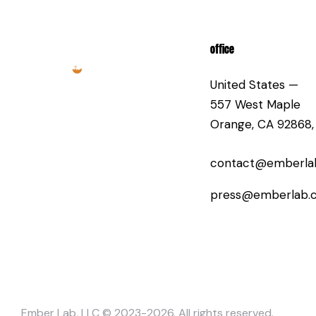
OFFICE
United States —
557 West Maple
Orange, CA 92868,
contact@emberla
press@emberlab.
Ember Lab, LLC
© 2023-2026. All rights reserved.