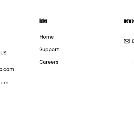
LINKS
NEWSL
Home
Support
 US
Careers
I
b.com
com