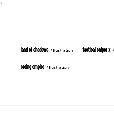
m.
LAND OF SHADOWS
TACTICAL SNIPER X
Illustration
RACING EMPIRE
Illustration