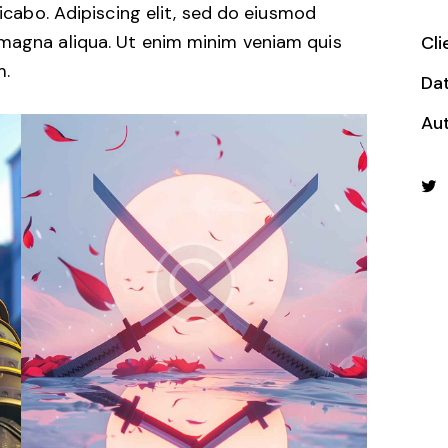
licabo. Adipiscing elit, sed do eiusmod
 magna aliqua. Ut enim minim veniam quis
Cli
m.
Da
Au