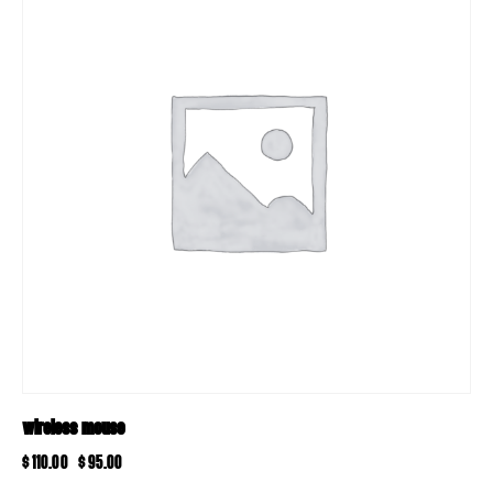
WIRELESS MOUSE
$
110.00
$
95.00