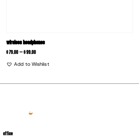
WIRELESS HEADPHONES
$
79.00
–
$
99.00
Add to Wishlist
OFFICE