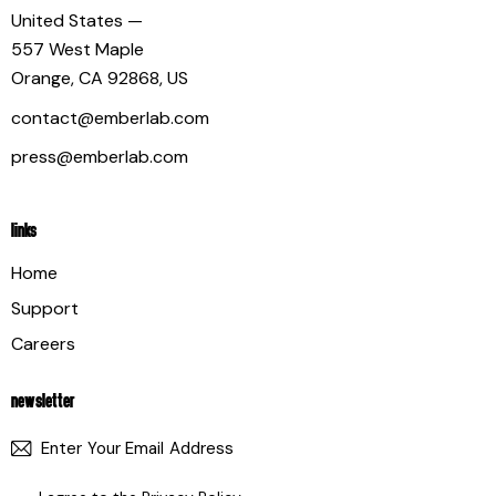
United States —
557 West Maple
Orange, CA 92868, US
contact@emberlab.com
press@emberlab.com
LINKS
Home
Support
Careers
NEWSLETTER
SUBSCR