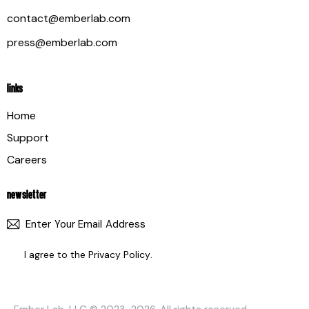
contact@emberlab.com
press@emberlab.com
LINKS
Home
Support
Careers
NEWSLETTER
SUBSCR
I agree to the
Privacy Policy
.