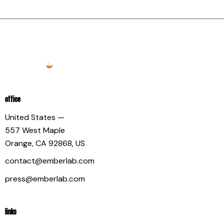
OFFICE
United States —
557 West Maple
Orange, CA 92868, US
contact@emberlab.com
press@emberlab.com
LINKS