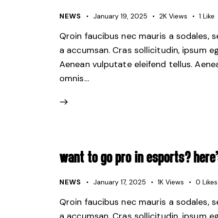
NEWS
January 19, 2025
2K
Views
1
Like
Qroin faucibus nec mauris a sodales, 
a accumsan. Cras sollicitudin, ipsum e
Aenean vulputate eleifend tellus. Aenean
omnis…
WANT TO GO PRO IN ESPORTS? HER
NEWS
January 17, 2025
1K
Views
0
Likes
Qroin faucibus nec mauris a sodales, 
a accumsan. Cras sollicitudin, ipsum e