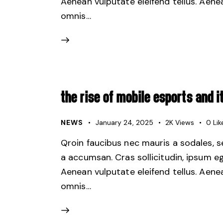
Aenean vulputate eleifend tellus. Aenean
omnis…
THE RISE OF MOBILE ESPORTS AND
NEWS
January 24, 2025
2K
Views
0
Lik
Qroin faucibus nec mauris a sodales, 
a accumsan. Cras sollicitudin, ipsum e
Aenean vulputate eleifend tellus. Aenean
omnis…