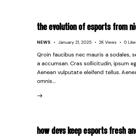
THE EVOLUTION OF ESPORTS FROM N
NEWS
January 21, 2025
2K
Views
0
Like
Qroin faucibus nec mauris a sodales, 
a accumsan. Cras sollicitudin, ipsum e
Aenean vulputate eleifend tellus. Aenean
omnis…
HOW DEVS KEEP ESPORTS FRESH AN