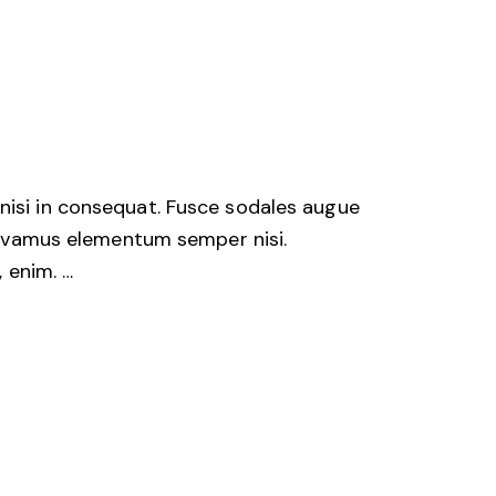
Arrow
keys
to
increase
or
decrease
nisi in consequat. Fusce sodales augue
volume.
 Vivamus elementum semper nisi.
, enim. …