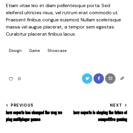
Etiam vitae leo et diam pellentesque porta. Sed
eleifend ultricies risus, vel rutrum erat commodo ut.
Praesent finibus congue euismod. Nullam scelerisque
massa vel augue placerat, a tempor sem egestas.
Curabitur placerat finibus lacus.
Design
Game
Showcase
0
PREVIOUS
NEXT
HOW ESPORTS HAS CHANGED THE WAY WE
HOW ESPORTS IS SHAPING THE FUTURE OF
PLAY MULTIPLAYER GAMES
COMPETITIVE GAMING