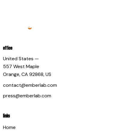
OFFICE
United States —
557 West Maple
Orange, CA 92868, US
contact@emberlab.com
press@emberlab.com
LINKS
Home