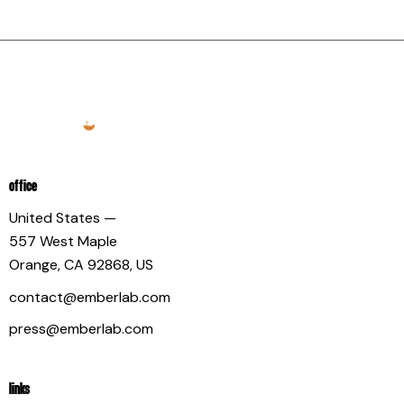
OFFICE
United States —
557 West Maple
Orange, CA 92868, US
contact@emberlab.com
press@emberlab.com
LINKS