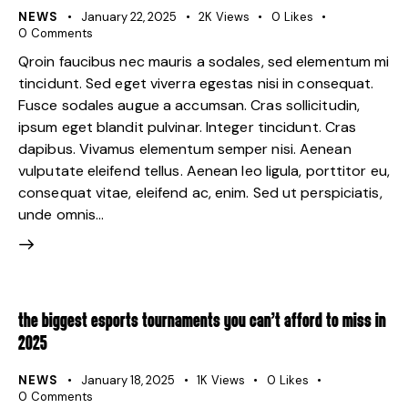
NEWS
January 22, 2025
2K
Views
0
Likes
0
Comments
Qroin faucibus nec mauris a sodales, sed elementum mi
tincidunt. Sed eget viverra egestas nisi in consequat.
Fusce sodales augue a accumsan. Cras sollicitudin,
ipsum eget blandit pulvinar. Integer tincidunt. Cras
dapibus. Vivamus elementum semper nisi. Aenean
vulputate eleifend tellus. Aenean leo ligula, porttitor eu,
consequat vitae, eleifend ac, enim. Sed ut perspiciatis,
unde omnis…
THE BIGGEST ESPORTS TOURNAMENTS YOU CAN’T AFFORD TO MISS IN
2025
NEWS
January 18, 2025
1K
Views
0
Likes
0
Comments