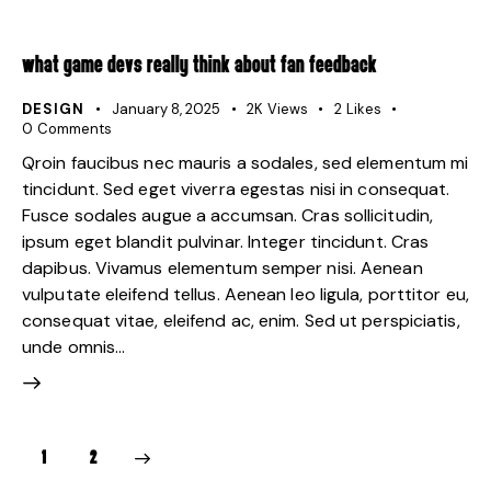
WHAT GAME DEVS REALLY THINK ABOUT FAN FEEDBACK
DESIGN
January 8, 2025
2K
Views
2
Likes
0
Comments
Qroin faucibus nec mauris a sodales, sed elementum mi
tincidunt. Sed eget viverra egestas nisi in consequat.
Fusce sodales augue a accumsan. Cras sollicitudin,
ipsum eget blandit pulvinar. Integer tincidunt. Cras
dapibus. Vivamus elementum semper nisi. Aenean
vulputate eleifend tellus. Aenean leo ligula, porttitor eu,
consequat vitae, eleifend ac, enim. Sed ut perspiciatis,
unde omnis…
>
1
2